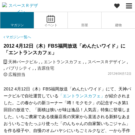
マガジン
イベント
部屋
建物
マガジン一覧へ
2012 4月12日（木）FBS福岡放送「めんたいワイド」に
「エントランスカフェ」
天神パークビル
,
エントランスカフェ
,
スペースＲデザイン
,
パブリシティ
,
吉原住宅
広報担当
2012年04月12日
2012 4月12日（木）FBS福岡放送「めんたいワイド」にて、天神パ
ークビルで自社運営している
「エントランスカフェ」
が紹介されま
した。この春からの新コーナー「噂！モクモク」の記念すべき第1
回目の放送で、「面積は狭いが味は逸品！人気店」特集に登場しま
した。いちご農家である後藤店長の実家から直送される新鮮なあま
おういちごをたっぷり使った「のんちゃんの自家製いちごジャム」
を作る様子や、自慢のオムハヤシにいちごミルクなど、一から手作