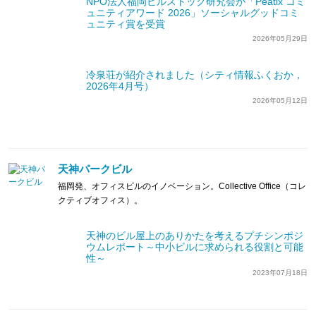
NPO法人福岡ビルストック研究会が「Peatix コミ
ュニティアワード 2026」ソーシャルグッドコミ
ュニティ賞を受賞
2026年05月29日
冷泉荘が紹介されました（シティ情報ふくおか，
2026年4月号）
2026年05月12日
天神パークビル
福岡発、オフィスビルのイノベーション。Collective Office（コレ
クティブオフィス）。
天神のビル屋上のありかたを考えるプチシンポジ
ウムレポート～中小ビルに求められる役割と可能
性～
2023年07月18日