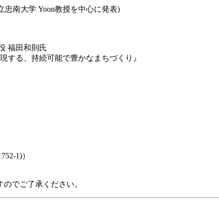
(国立忠南大学 Yoon教授を中心に発表)
役 福田和則氏
で実現する、持続可能で豊かなまちづくり』
氏
2-1)）
すのでご了承ください。