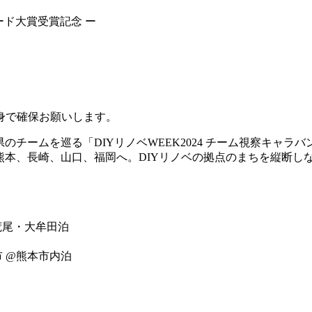
ード大賞受賞記念 ー
身で確保お願いします。
チームを巡る「DIYリノベWEEK2024 チーム視察キャラ
熊本、長崎、山口、福岡へ。DIYリノベの拠点のまちを縦断し
荒尾・大牟田泊
市 @熊本市内泊