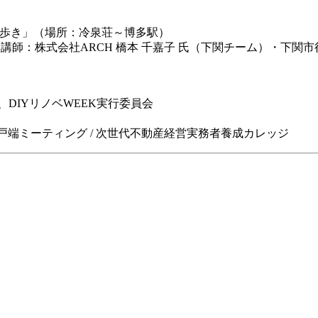
でまち歩き」（場所：冷泉荘～博多駅）
スト講師：株式会社ARCH 橋本 千嘉子 氏（下関チーム）・
om）、DIYリノベWEEK実行委員会
ーナー井戸端ミーティング / 次世代不動産経営実務者養成カレッジ