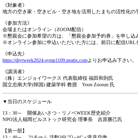
《対象者》
地方の空き家・空きビル・空き地を活用したまちの活性化の
《参加方法》
会場またはオンライン（ZOOM配信）
※懇親会に参加希望の方は、「懇親会参加予約券」を申し込
※オンライン参加に申込いただいた方には、前日に配信URL
《申込先》
https://diyrweek2024-symp1109.peatix.com
よりお申込み下さい。
《講演者》
（株）エンジョイワークス 代表取締役 福田和則氏
国立忠南大学(韓国) 建築学科 教授 Yoon Zoosun 氏
▼当日のスケジュール
13：30～ 開催あいさつ・リノベWEEK歴史紹介
NPO法人福岡ビルストック研究会 理事長 吉原勝己氏
【第一部】
13：40～ 21チーム 活動3分プレゼン/意見交換