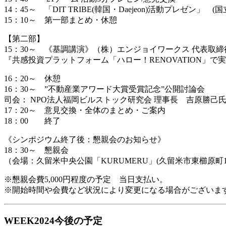
14：45～ 「DIT TRIBE(韓国・Daejeon)活動プレゼン」 
15：10～ 第一部まとめ・休憩
【第二部】
15：30～ 《基調講演》（株）エンジョイワークス 代表取締
『共感投資プラットフォーム「ハロー！RENOVATION」
16：20～ 休憩
16：30～ ”不動産業アワード大賞受賞記念”公開討論会
司会： NPO法人福岡ビルストック研究会 理事長 吉原勝己
17：20～ 意見交換・全体のまとめ・ご案内
18：00 終了
《シンポジウム終了後：懇親会のお知らせ》
18：30～ 懇親会
（会場：久留米中央公園「KURUMERU」(久留米市東櫛原町175
※懇親会費5,000円程度の予定 当日支払い。
※開始時間や会費など状況により変更になる場合がございま
WEEK2024今後の予定