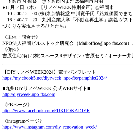
下関市内 視察 @下関市内または福岡市内泊
●11月14日（木）【リノベWEEK特別企画】@福岡市
10：00-12：00 (株)東京情報堂 中川寛子氏「路線価図
16：40-17：20 九州産業大学「不動産再生学」講義 ゲ
づくりを実現させるひとたち』
《主催・問合せ》
NPO法人福岡ビルストック研究会（Mail:office@npo-fbs.c
《併催》
吉原住宅(有) / (株)スペースRデザイン / 吉原ゼミ / オ
【DIYリノベWEEK2024】電子パンフレット
https://my.ebook5.net/diyrweek_npo-fbs/pamphlet2024/
■九州DIYリノベWEEK 公式WEBサイト■
http://diyrweek.npo-fbs.com
《FBページ》
https://www.facebook.com/FUKUOKADIYR
《instagramページ》
https://www.instagram.com/diy_renovation_week/