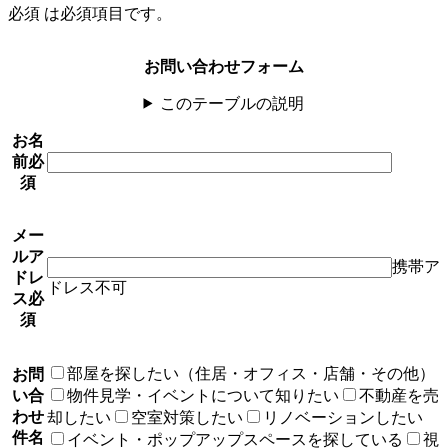
必須
は必須項目です。
お問い合わせフォーム
このテーブルの説明
お名
前
必
須
メー
ルア
携帯ア
ドレ
ドレス不可
ス
必
須
部屋を探したい（住居・オフィス・店舗・その他）
お問
い合
物件見学・イベントについて知りたい
不動産を売
わせ
却したい
空室対策したい
リノベーションしたい
件名
イベント・ポップアップスペースを探している
視