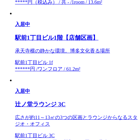
*****円（税込み） / 共 - /1room / 13.6m²
入居中
駅前1丁目ビル1階【店舗区画】
承天寺横の静かな環境。博多文化香る場所
駅前1丁目ビル 1f
******円 /ワンフロア / 61.2m²
入居中
辻ノ堂ラウンジ 3C
広さが約11～13㎡の3つの区画とラウンジからなるスタ
ジオ・オフィス
駅前1丁目ビル 3C