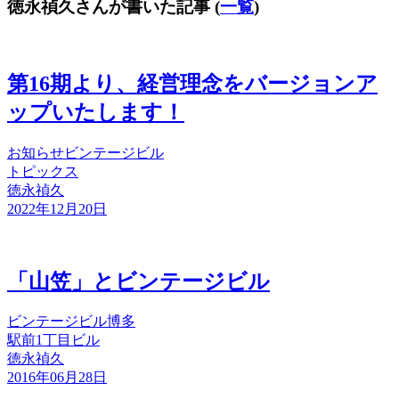
徳永禎久さんが書いた記事
(
一覧
)
第16期より、経営理念をバージョンア
ップいたします！
お知らせ
ビンテージビル
トピックス
徳永禎久
2022年12月20日
「山笠」とビンテージビル
ビンテージビル
博多
駅前1丁目ビル
徳永禎久
2016年06月28日