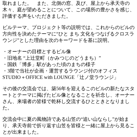
取れました。 また、北側の窓、及び、屋上から承天寺の
木々、庭が望めることについて、この場所の豊かさを感じ、
評価する声をいただきました。
ビルテーマ、プロジェクト等の説明では、これからのビルの
方向性を決めたテーマに“ひと まち 文化をつなげるクロスラ
ウンジ”とした理由を次のキーワードを基に説明。
・オーナーの目標とするビル像
・旧地名 “上辻堂町（かみつじのどうまち）”
・国鉄「博多」駅があった頃のまちの様子
・3階で当社が企画・運営するラウンジ付のオフィス
STUDIO＋OFFICE with LOUNGE「辻ノ堂ラウンジ」
その後の交流会では、築56年を迎えるこのビルの新たなスタ
ートとテーマに掲げたビル像となることを祈念し、オーナー
さん、来場者の皆様で乾杯し交流するひとときとなりまし
た。
交流会中に夏の風物詩である山笠の“追い山ならし”が始ま
り、承天寺前で折り返す山笠を皆様と一緒に屋上から見るこ
とが出来ました。