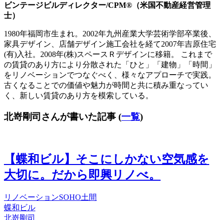
ビンテージビルディレクター/CPM®（米国不動産経営管理
士）
1980年福岡市生まれ。2002年九州産業大学芸術学部卒業後、
家具デザイン、店舗デザイン施工会社を経て2007年吉原住宅
(有)入社。2008年(株)スペースＲデザインに移籍。 これまで
の賃貸のあり方により分散された「ひと」「建物」「時間」
をリノベーションでつなぐべく、様々なアプローチで実践。
古くなることでの価値や魅力が時間と共に積み重なってい
く、新しい賃貸のあり方を模索している。
北嵜剛司さんが書いた記事
(
一覧
)
【蝶和ビル】そこにしかない空気感を
大切に。だから即興リノべ。
リノベーション
SOHO
土間
蝶和ビル
北嵜剛司