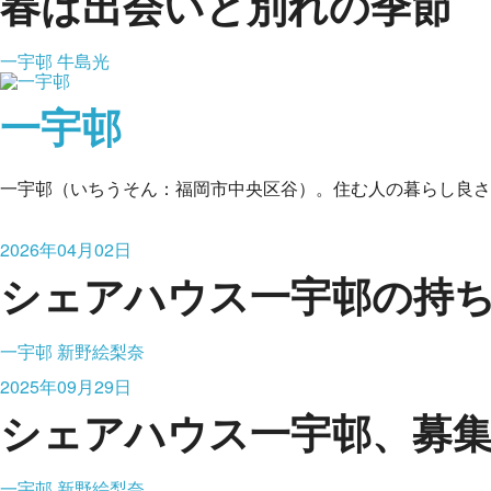
春は出会いと別れの季節
一宇邨
牛島光
一宇邨
一宇邨（いちうそん：福岡市中央区谷）。住む人の暮らし良さ
2026年04月02日
シェアハウス一宇邨の持ち
一宇邨
新野絵梨奈
2025年09月29日
シェアハウス一宇邨、募
一宇邨
新野絵梨奈