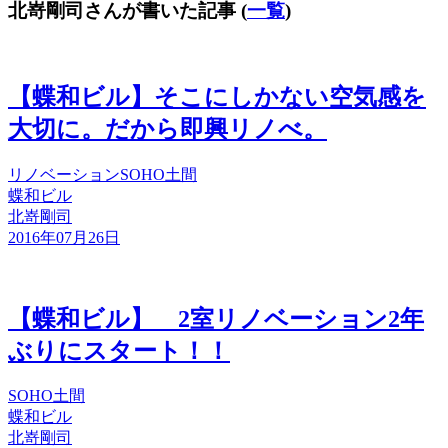
北嵜剛司さんが書いた記事
(
一覧
)
【蝶和ビル】そこにしかない空気感を
大切に。だから即興リノべ。
リノベーション
SOHO
土間
蝶和ビル
北嵜剛司
2016年07月26日
【蝶和ビル】 2室リノベーション2年
ぶりにスタート！！
SOHO
土間
蝶和ビル
北嵜剛司