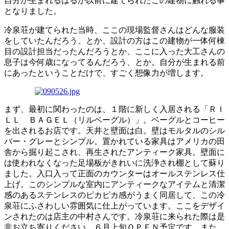
自分が生まれるはるか以前に建てられたこの建物に触れる事
となりました。
冷泉荘が建てられた当時、ここの現場監督さんはどんな服装
をしていたんだろう、とか、設計の方はこの建物が一体何棟
目の設計担当だったんだろうとか、ここに入った大工さんの
息子は今何歳になってるんだろう、とか。自分が生まれる前
にあったということだけで、すごく想像力が増します。
まず、最初に関わったのは、１階に新しく入居される「ＲＩ
ＬＬ ＢＡＧＥＬ（リルベーグル）」。ベーグルとコーヒー
を出されるお店です。天井と壁面は白。壁はモルタルのシル
バー・グレーとシンプル。置かれている家具はアメリカの田
舎から掘り起こされ、再生されたアンティーク家具。壁面に
は使われなくなった足場板がきれいに洗浄され棚として蘇り
ました。入口入って正面のカウンターはオールステンレス仕
上げ。このシンプルな室内にアンティークなアイテムと清潔
感のあるステンレスのピカピカ感がうまく同居して、この冷
泉荘にふさわしい雰囲気に仕上がっています。ここをデザイ
ンされたのは店主の中村さんです。冷泉荘に来られた際は是
非お立ち寄りください。６月上旬ＯＰＥＮ予定です。また、