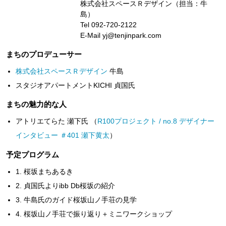
株式会社スペースＲデザイン（担当：牛
島）
Tel 092-720-2122
E-Mail yj@tenjinpark.com
まちのプロデューサー
株式会社スペースＲデザイン
牛島
スタジオアパートメントKICHI 貞国氏
まちの魅力的な人
アトリエてらた 瀬下氏 （
R100プロジェクト / no.8 デザイナー
インタビュー ＃401 瀬下黄太
）
予定プログラム
1. 桜坂まちあるき
2. 貞国氏よりibb Db桜坂の紹介
3. 牛島氏のガイド桜坂山ノ手荘の見学
4. 桜坂山ノ手荘で振り返り＋ミニワークショップ