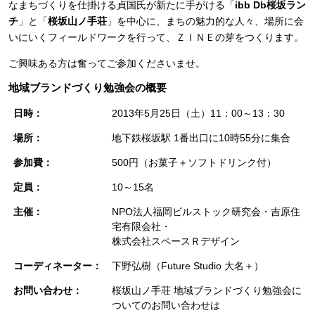
なまちづくりを仕掛ける貞国氏が新たに手がける「
ibb Db桜坂ラン
チ
」と「
桜坂山ノ手荘
」を中心に、まちの魅力的な人々、場所に会
いにいくフィールドワークを行って、ＺＩＮＥの芽をつくります。
ご興味ある方は奮ってご参加くださいませ。
地域ブランドづくり勉強会の概要
日時：
2013年5月25日（土）11：00～13：30
場所：
地下鉄桜坂駅 1番出口に10時55分に集合
参加費：
500円（お菓子＋ソフトドリンク付）
定員：
10～15名
主催：
NPO法人福岡ビルストック研究会・吉原住
宅有限会社・
株式会社スペースＲデザイン
コーディネーター：
下野弘樹（Future Studio 大名＋）
お問い合わせ：
桜坂山ノ手荘 地域ブランドづくり勉強会に
ついてのお問い合わせは