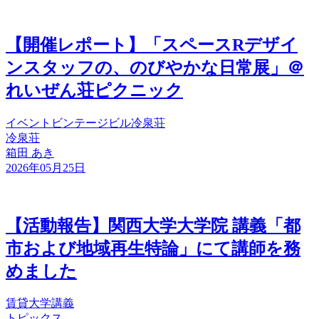
【開催レポート】「スペースRデザイ
ンスタッフの、のびやかな日常展」＠
れいぜん荘ピクニック
イベント
ビンテージビル
冷泉荘
冷泉荘
箱田 あき
2026年05月25日
【活動報告】関西大学大学院 講義「都
市および地域再生特論」にて講師を務
めました
賃貸
大学講義
トピックス