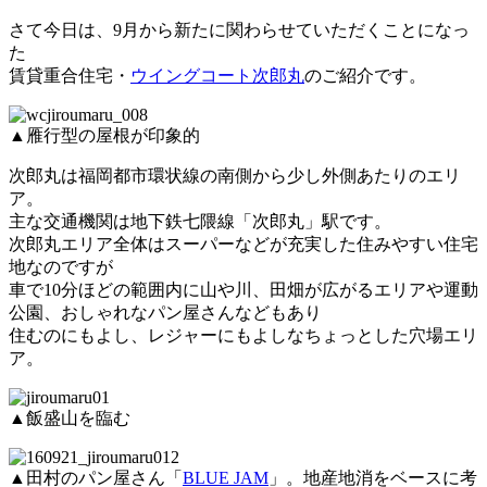
さて今日は、9月から新たに関わらせていただくことになっ
た
賃貸重合住宅・
ウイングコート次郎丸
のご紹介です。
▲雁行型の屋根が印象的
次郎丸は福岡都市環状線の南側から少し外側あたりのエリ
ア。
主な交通機関は地下鉄七隈線「次郎丸」駅です。
次郎丸エリア全体はスーパーなどが充実した住みやすい住宅
地なのですが
車で10分ほどの範囲内に山や川、田畑が広がるエリアや運動
公園、おしゃれなパン屋さんなどもあり
住むのにもよし、レジャーにもよしなちょっとした穴場エリ
ア。
▲飯盛山を臨む
▲田村のパン屋さん「
BLUE JAM
」。地産地消をベースに考