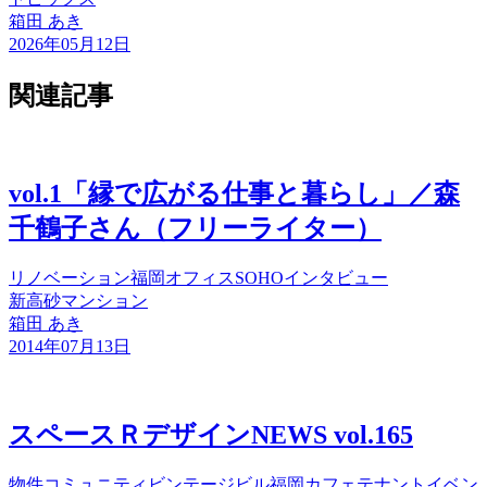
箱田 あき
2026年05月12日
関連記事
vol.1「縁で広がる仕事と暮らし」／森
千鶴子さん（フリーライター）
リノベーション
福岡
オフィス
SOHO
インタビュー
新高砂マンション
箱田 あき
2014年07月13日
スペースＲデザインNEWS vol.165
物件
コミュニティ
ビンテージビル
福岡
カフェ
テナント
イベン