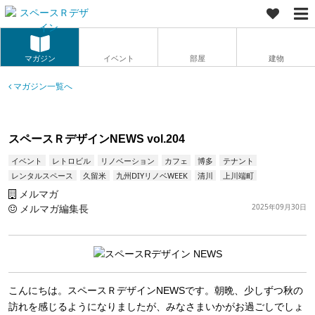
マガジン
イベント
部屋
建物
マガジン一覧へ
スペースＲデザインNEWS vol.204
イベント
レトロビル
リノベーション
カフェ
博多
テナント
レンタルスペース
久留米
九州DIYリノベWEEK
清川
上川端町
メルマガ
メルマガ編集長
2025年09月30日
こんにちは。スペースＲデザインNEWSです。朝晩、少しずつ秋の
訪れを感じるようになりましたが、みなさまいかがお過ごしでしょ