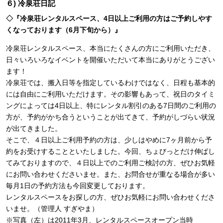
６) 冷泉荘日記
◇『冷泉荘レンタルスペース、4日以上ご利用の方はご予約しやす
くなっております（6月下旬から）』
冷泉荘レンタルスペース、本当にたくさんの方にご利用いただき、
日々いろいろなイベントを開催いただいて本当にありがとうござい
ます！
冷泉荘では、搬入日等を指定しているわけではなく、日程も基本的
には自由にご利用いただけます。その影響もあって、祝日のタイミ
ングによっては4日以上、特にレンタル割引のある7日間のご利用の
方が、予約がかち合うということが出てきて、予約がしづらい状況
が出てきました。
そこで、４日以上ご利用予約の方は、少しはやめに7ヶ月前から予
約をお受けすることといたしました。今回、ちょびっとだけ伸ばし
てみておりますので、４日以上でのご利用ご検討の方、ぜひお気軽
にお問い合わせくださいませ。また、お問合せが重なる場合が多い
毎月1日の予約方法も今回変更しております。
レンタルスペースをお探しの方、ぜひお気軽にお問い合わせくださ
いませ。（管理人 すぎやま）
※写真（左）は2011年3月、レンタルスペースオープン当時