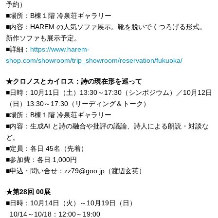
予約）
■場所：B棟１階 冷泉荘ギャラリー
■内容：HAREM の人気ソファ展示。靴を脱いでくつろげる形式。
新作ソファも展示予定。
■詳細：
https://www.harem-
shop.com/showroom/trip_showroom/reservation/fukuoka/
★クロノスとカイロス：詩の現在形を巡って
■日時：10月11日（土）13:30～17:30（シンポジウム）／10月12日
（日）13:30～17:30（リーディング＆トーク）
■場所：B棟１階 冷泉荘ギャラリー
■内容：生成AI と詩の融合や批評の議論、詩人による朗読・対談な
ど。
■定員：各日 45名（先着）
■参加費：各日 1,000円
■申込・問い合せ：zz79@goo.jp（渡辺玄英）
★第28回 00展
■日時：10月14日（火）～10月19日（日）
10/14～10/18：12:00～19:00