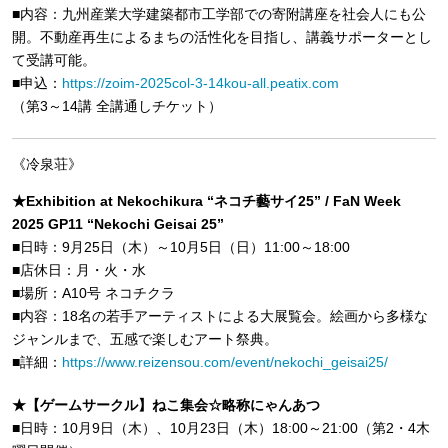
■内容：九州産業大学建築都市工学部での寄附講座を社会人にも公
開。不動産再生によるまちの活性化を目指し、講義サポーターとし
て受講可能。
■申込：
https://zoim-2025col-3-14kou-all.peatix.com
（第3～14講 全講通しチケット）
《冷泉荘》
★Exhibition at Nekochikura “ネコチ藝サイ25” / FaN Week
2025 GP11 “Nekochi Geisai 25”
■日時：9月25日（木）～10月5日（日）11:00～18:00
■店休日：月・火・水
■場所：A10号 ネコチクラ
■内容：18名の若手アーティストによる大展覧会。絵画から多様な
ジャンルまで、五感で楽しむアート祭典。
■詳細：
https://www.reizensou.com/event/nekochi_geisai25/
★【ゲームサークル】ねこ集会☆略称にゃんあつ
■日時：10月9日（木）、10月23日（木）18:00～21:00（第2・4木