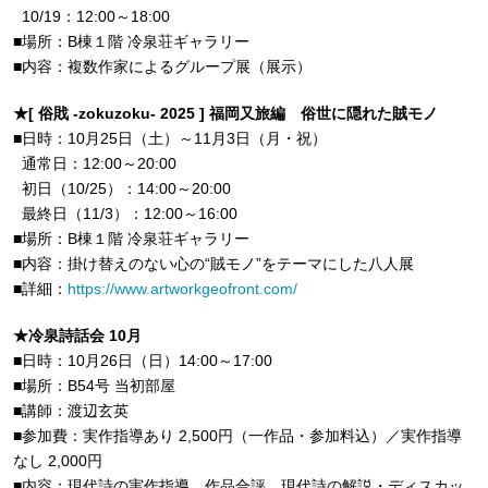
10/19：12:00～18:00
■場所：B棟１階 冷泉荘ギャラリー
■内容：複数作家によるグループ展（展示）
★[ 俗戝 -zokuzoku- 2025 ] 福岡又旅編 俗世に隠れた賊モノ
■日時：10月25日（土）～11月3日（月・祝）
通常日：12:00～20:00
初日（10/25）：14:00～20:00
最終日（11/3）：12:00～16:00
■場所：B棟１階 冷泉荘ギャラリー
■内容：掛け替えのない心の“賊モノ”をテーマにした八人展
■詳細：
https://www.artworkgeofront.com/
★冷泉詩話会 10月
■日時：10月26日（日）14:00～17:00
■場所：B54号 当初部屋
■講師：渡辺玄英
■参加費：実作指導あり 2,500円（一作品・参加料込）／実作指導
なし 2,000円
■内容：現代詩の実作指導、作品合評、現代詩の解説・ディスカッ