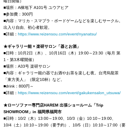
曜日開催）
■場所：A棟地下 A101号 ユウアヒア
■参加費：300円
■内容：マリカ・スマブラ・ボードゲームなどを楽しむサークル。
出入り自由、初心者歓迎。
■詳細：
https://www.reizensou.com/event/nyanatsu/
★ギャラリー能 × 楽研サロン「器とお酒」
■日時：10月2日（木）、10月16日（木）19:00～23:30（毎月 第
1・第3木曜開催）
■場所：A33号 楽研サロン
■内容：ギャラリー能の器でお酒やお茶を楽しむ夜。台湾烏龍茶
「東方美人」（限定10杯）など。
■drink：800円～
■詳細：
https://www.reizensou.com/event/gakukensalon_utsuwa/
★ローソファー専門店HAREM 出張ショールーム「Trip
SHOWROOM」in 福岡県福岡市
■日時：10/2（木）13:00～19:00、10/3（金）10:10～19:00、
10/4（土）10:10～19:00（要予約）、10/5（日）10:10～17:00（要