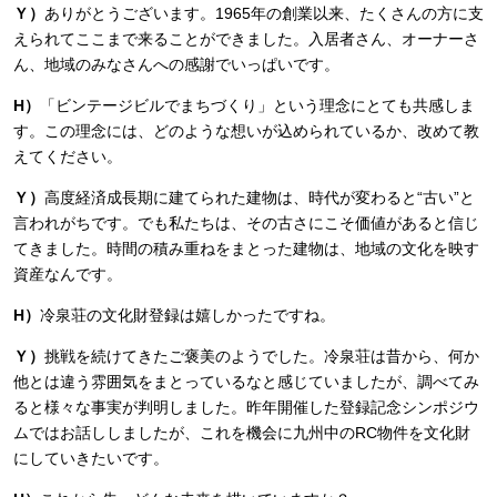
Ｙ）
ありがとうございます。1965年の創業以来、たくさんの方に支
えられてここまで来ることができました。入居者さん、オーナーさ
ん、地域のみなさんへの感謝でいっぱいです。
H）
「ビンテージビルでまちづくり」という理念にとても共感しま
す。この理念には、どのような想いが込められているか、改めて教
えてください。
Ｙ）
高度経済成長期に建てられた建物は、時代が変わると“古い”と
言われがちです。でも私たちは、その古さにこそ価値があると信じ
てきました。時間の積み重ねをまとった建物は、地域の文化を映す
資産なんです。
H）
冷泉荘の文化財登録は嬉しかったですね。
Ｙ）
挑戦を続けてきたご褒美のようでした。冷泉荘は昔から、何か
他とは違う雰囲気をまとっているなと感じていましたが、調べてみ
ると様々な事実が判明しました。昨年開催した登録記念シンポジウ
ムではお話ししましたが、これを機会に九州中のRC物件を文化財
にしていきたいです。