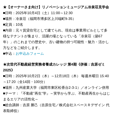
★【オーナーさま向け】リノベーションミュージアム冷泉荘見学会
■日時：2025年10月4日（土）11:00～12:30
■場所：冷泉荘（福岡市博多区上川端町9-35）
■定員：10名
■内容：元々賃貸住宅として建てられ、現在は事業用ビルとして多
様なテナントが集まり、活躍の場となっている「冷泉荘（築67
年）」のこれまでの歴史や、古い建物の持つ可能性・魅力・活かし
方などをご紹介します。
■申込：
お申込みフォーム
★次世代不動産経営実務者養成カレッジ 第4期《併催：吉原ゼミ
2025》
■日時：2025年10月2日（木）～12月18日（木） 毎週木曜日 15:40
～17:20（全14回・100分）
■場所：九州産業大学（福岡市東区松香台2-3-1）／オンライン併用
■テーマ：『不動産”再生”学』～実学から学ぶ、不動産再生からはじ
まるエリアの活性化～
■総合講師：吉原 勝己（吉原住宅／株式会社スペースＲデザイン 代
表取締役）