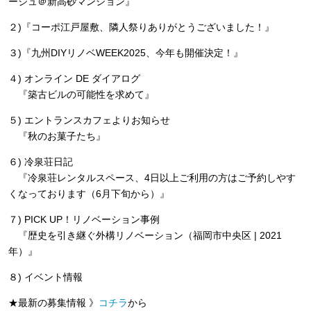
ージュ＠新高砂マンション』
２)『コーポ江戸屋敷、隣人祭りありがとうございました！』
３)『九州DIYリノベWEEK2025、今年も開催決定！』
４) オンライン DE ダイアログ
『築古ビルの可能性を求めて』
５) エントランスカフェよりお知らせ
『秋のお菓子たち』
６) 冷泉荘日記
『冷泉荘レンタルスペース、4日以上ご利用の方はご予約しやす
くなっております（6月下旬から）』
７) PICK UP！リノベーション事例
『歴史を引き継ぐ外構リノベーション（福岡市中央区 | 2021
年）』
８) イベント情報
★最新の募集情報 》
コチラ
から