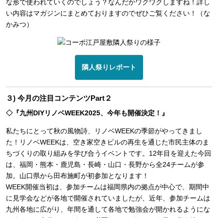
な形で使われていくのでしょう？なんだかワクワクしますね！詳し
い内容はマガジンにまとめておりますのでぜひご覧ください！（な
かみつ）
隣人祭りレポート
３) 今月の注目コンテンツPart２
◇『九州DIYリノベWEEK2025、今年も開催決定！』
私たちにとって秋の風物詩、リノベWEEKの季節がやってきまし
た！リノベWEEKは、空き家空きビルの再生を通じた市民主体のま
ちづくりの取り組みを学び合うイベントです。12年目を迎えた今回
は、福岡・熊本・鹿児島・長崎・山口・長野から全24チームが参
加。山口県から田布施町が初参加となります！
WEEK開催当初は、参加チームは福岡県内の拠点が中心で、期間中
に見学会などが各地で開催されていましたが、近年、参加チームは
九州各地に広がり、年間を通して各地で勉強会が開かれるようにな