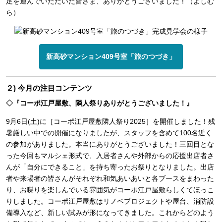
足を運んでいただいた皆さま、ありがとうございました！（よしむ
ら）
新高砂マンション409号室「旅のつづき」
２) 今月の注目コンテンツ
◇『コーポ江戸屋敷、隣人祭りありがとうございました！』
9月6日(土)に［コーポ江戸屋敷隣人祭り2025］を開催しました！残
暑厳しい中での開催になりましたが、スタッフを含めて100名近く
の参加がありました。本当にありがとうございました！三回目とな
った今回もマルシェ形式で、入居者さんや外部からの応援出店者さ
んが「自分にできること」を持ち寄ったお祭りとなりました。出店
者や来場者の皆さんがそれぞれ和気あいあいと各ブースをまわった
り、お喋りを楽しんでいる雰囲気がコーポ江戸屋敷らしくてほっこ
りしました。コーポ江戸屋敷はリノベプロジェクトや屋台、消防設
備導入など、新しい試みが形になってきました。これからどのよう