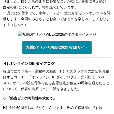
りました。自分たちのまちに必要なことがなにかを常に考え続け、
固定の形にとらわれず、毎年進化しています。
11月には久留米にて、参加チームが一堂に介するシンポジウムを開
催します。全国のみなさまとお会いできるのを楽しみにしておりま
す！（しんの）
九州DIYリノベWEEK2025 WEBサイト
４) オンライン DE ダイアログ
福山市にてリモート勤務中の箱田（H）とスタッフとの対話をお届
けするコーナー「オンライン DE ダイアログ」。第7回は、スペー
スRデザインの設立母体である吉原住宅が創立60周年を迎えたこと
について、代表の吉原（Ｙ）に話をききました。
◇『築古ビルの可能性を求めて』
H）
創立60周年おめでとうございます！改めて感慨深いですね。