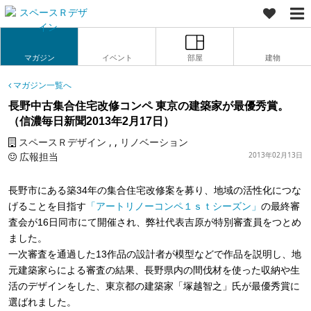
マガジン
イベント
部屋
建物
マガジン一覧へ
長野中古集合住宅改修コンペ 東京の建築家が最優秀賞。
（信濃毎日新聞2013年2月17日）
スペースＲデザイン
,
リノベーション
広報担当
2013年02月13日
長野市にある築34年の集合住宅改修案を募り、地域の活性化につな
げることを目指す
「アートリノーコンペ１ｓｔシーズン」
の最終審
査会が16日同市にて開催され、弊社代表吉原が特別審査員をつとめ
ました。
一次審査を通過した13作品の設計者が模型などで作品を説明し、地
元建築家らによる審査の結果、長野県内の間伐材を使った収納や生
活のデザインをした、東京都の建築家「塚越智之」氏が最優秀賞に
選ばれました。