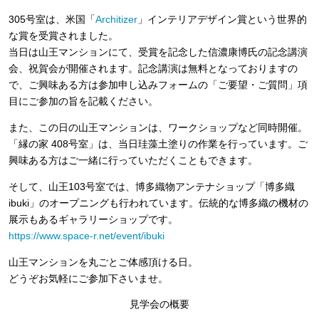
305号室は、米国「
Architizer
」インテリアデザイン賞という世界的
な賞を受賞されました。
当日は山王マンションにて、受賞を記念した信濃康博氏の記念講演
会、祝賀会が開催されます。記念講演は無料となっておりますの
で、ご興味ある方は参加申し込みフォームの「ご要望・ご質問」項
目にご参加の旨を記載ください。
また、この日の山王マンションは、ワークショップなど同時開催。
「縁の家 408号室」は、当日珪藻土塗りの作業を行っています。
ご
興味ある方はご一緒に行っていただくこともできます。
そして、
山王103号室では、博多織物アンテナショップ「博
多織
ibuki」のオープニングも行われています。伝統的な博多織の機材の
展示もあるギャラリーショップです。
https://www.space-r.net/
event/ibuki
山王マンションを丸ごとご体感頂ける日。
どうぞお気軽にご参加下さいませ。
見学会の概要