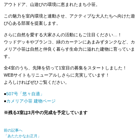
アウトドア、山遊びの環境に恵まれたまち小笹。
この魅力を室内環境と連動させ、アクティブな大人たちへ向けた遊
び心ある部屋を提案します。
さらに自然を愛する大家さんの活動にもご注目ください…！
ウッドデッキやブランコ、緑のカーテンにあまみずタンクなど、カ
メリア小笹は自然と仲良く暮らす生命力に溢れた建物に育っていま
す。
全4室のうち、先陣を切って1室目の募集をスタートしました！
WEBサイトもリニューアルしさらに充実しています！
よろしければぜひご覧ください。
●
507号「悠々自適」
●
カメリア小笹 建物ページ
※残る3室は3月中の完成を予定しています
前の記事へ
「あたたかなお正月」