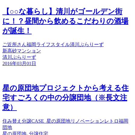
【○○な暮らし】清川がゴールデン街
に！？昼間から飲めるこだわりの酒場
が誕生！
ご近所さん
福岡
ライフスタイル
清川ぶらりーず
新高砂マンション
清川ぶらりーず
2016年03月01日
星の原団地プロジェクトから考える住
宅すごろくの中の分譲団地（※長文注
意）
住み替え
分譲
CASE_星の原団地
リノベーション
レトロ
福岡
団地
星の原団地, 分譲住宅