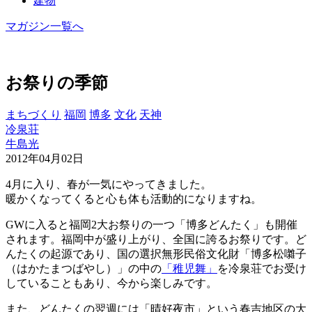
建物
マガジン一覧へ
お祭りの季節
まちづくり
福岡
博多
文化
天神
冷泉荘
牛島光
2012年04月02日
4月に入り、春が一気にやってきました。
暖かくなってくると心も体も活動的になりますね。
GWに入ると福岡2大お祭りの一つ「博多どんたく」も開催
されます。福岡中が盛り上がり、全国に誇るお祭りです。ど
んたくの起源であり、国の選択無形民俗文化財「博多松囃子
（はかたまつばやし）」の中の
「稚児舞」
を冷泉荘でお受け
していることもあり、今から楽しみです。
また、どんたくの翌週には「晴好夜市」という春吉地区の大