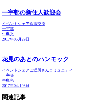
一宇邨の新住人歓迎会
イベント
シェア
食事
交流
一宇邨
牛島光
2017年05月29日
花見のあとのハンモック
イベント
シェア
ご近所さん
コミュニティ
一宇邨
牛島光
2017年04月03日
関連記事