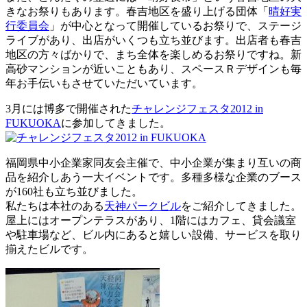
きなお祭りもあります。春吉地区を盛り上げる団体「
晴好実
行委員会
」が中心となって開催しているお祭りで、ステージ
ライブがあり、出店がいくつも立ち並びます。出店者も春吉
地区の方々ばかりで、まち全体を楽しめるお祭りですね。新
高砂マンションが近いこともあり、スペースＲデザインも毎
年お手伝いもさせていただいています。
3月には博多で開催された
チャレンジフェスタ2012 in
FUKUOKA
に参加してきました。
福岡県中小企業家同友会主催で、中小企業が集まり互いの商
品を紹介しあう一大イベントです。多種多様な企業のブース
が160社も立ち並びました。
私たちは本社のある
天神パークビル
をご紹介してきました。
屋上にはオープンテラスがあり、1階にはカフェ、貸会議室
や駐車場など、ビル内にあると嬉しい設備、サービスを取り
揃えたビルです。