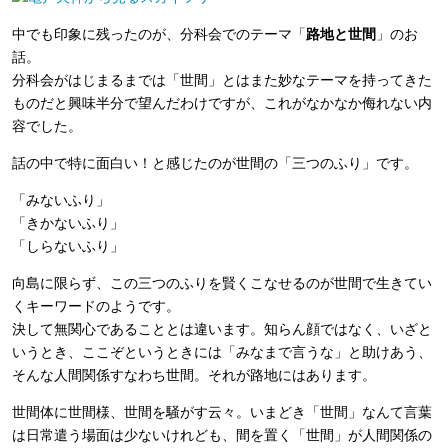
中でも印象に残ったのが、分科会でのテーマ「
路地と世間
」のお
話。
分科会がはじまるまでは「世間」とはまた妙なテーマを持ってきた
ものだと興味半分で望んだわけですが、これがなかなか侮れない内
容でした。
話の中で特に面白い！と感じたのが世間の「三つのふり」です。
「みないふり」
「きかないふり」
「しらないふり」
向島に限らず、この三つのふりを賢くこなせるのが世間で生きてい
くキーワードのようです。
決して無関心であることとは違います。知らん顔ではなく、いざと
いうとき、ここぞというときには「みなまで言うな」と助けあう、
そんな人間関係すなわち世間。それが路地にはあります。
世間体に世間様、世間を騒がす云々。いまどき「世間」なんて言葉
は日常遣う場面は少ないけれども、間を置く「世間」が人間関係の