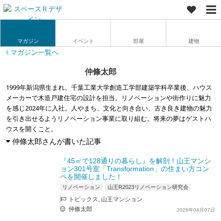
マガジン
イベント
部屋
建物
マガジン一覧へ
仲條太郎
1999年新潟県生まれ。千葉工業大学創造工学部建築学科卒業後、ハウス
メーカーで木造戸建住宅の設計を担当。リノベーションや街作りに魅力
を感じ2024年に入社。人やまち、文化と向き合い、古き良き建物の魅力
を引き出せるようリノベーション事業に取り組む。将来の夢はゲストハ
ウスを開くこと。
仲條太郎さんが書いた記事
『45㎡で128通りの暮らし』を解剖！山王マンシ
ョン301号室「Transformation」の住まい方コン
ペを開催しました！
リノベーション
山王R2023リノベーション研究会
トピックス, 山王マンション
仲條太郎
2026年04月07日