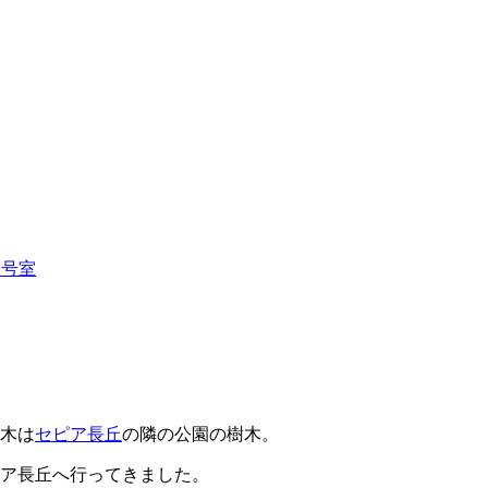
2号室
木は
セピア長丘
の隣の公園の樹木。
ア長丘へ行ってきました。