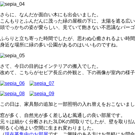
さらに、なんだか面白い木にも出会いました。
こんもりとふんだんに茂った緑の屋根の下に、太陽を遮る広い
頭でっかちの姿が愛らしい、見ていて飽きない不思議なパーゴ
ふらりと立ち寄った時間でしたが、思わぬ心癒されるよい時間
身近な場所に緑の多い公園があるのはいいものですね。
さて、今日の目的はインテリアの搬入でした。
改めて、こちらがセピア長丘の外観と、下の画像が室内の様子
この日は、家具類の追加と一部照明の入れ替えをおこないまし
窓が多く、自然光が多く差し込む風通しの良い部屋です。
元々は細かく分断された3LDKの間取りでしたが、壁を取り払い
明るく心地よい空間に生まれ変わりました。
（
現在募集中のお部屋
です。ご興味のある方はお気軽にお問合