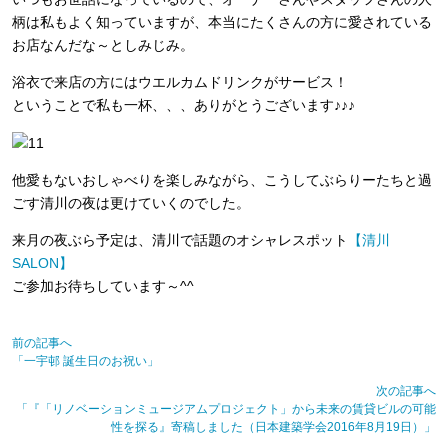
柄は私もよく知っていますが、本当にたくさんの方に愛されている
お店なんだな～としみじみ。
浴衣で来店の方にはウエルカムドリンクがサービス！
ということで私も一杯、、、ありがとうございます♪♪♪
他愛もないおしゃべりを楽しみながら、こうしてぶらりーたちと過
ごす清川の夜は更けていくのでした。
来月の夜ぶら予定は、清川で話題のオシャレスポット
【清川
SALON】
ご参加お待ちしています～^^
前の記事へ
「一宇邨 誕生日のお祝い」
次の記事へ
「『「リノベーションミュージアムプロジェクト」から未来の賃貸ビルの可能
性を探る』寄稿しました（日本建築学会2016年8月19日）」