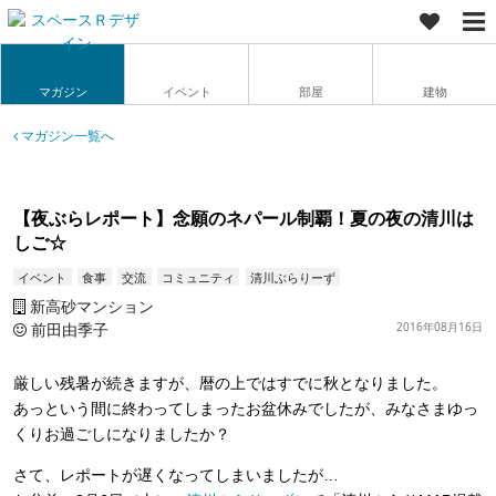
マガジン
イベント
部屋
建物
マガジン一覧へ
【夜ぶらレポート】念願のネパール制覇！夏の夜の清川は
しご☆
イベント
食事
交流
コミュニティ
清川ぶらりーず
新高砂マンション
前田由季子
2016年08月16日
厳しい残暑が続きますが、暦の上ではすでに秋となりました。
あっという間に終わってしまったお盆休みでしたが、みなさまゆっ
くりお過ごしになりましたか？
さて、レポートが遅くなってしまいましたが…