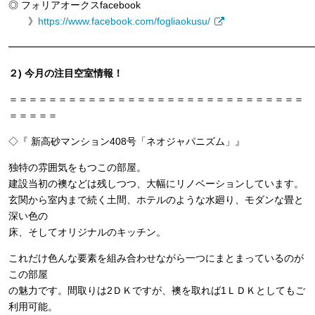
◎ フォリアオークスfacebook
》
https://www.facebook.com/fogliaokusu/
━━━━━━━━━━━━━━━━━━━━━━━━━━━━━━━
２) 今月の注目空室情報！
＝＝＝＝＝＝＝＝＝＝＝＝＝＝＝＝＝＝＝＝＝＝＝＝＝＝＝＝＝＝
＝＝＝＝＝
◇『 新高砂マンション408号「ネオジャパニズム」』
独特の雰囲気をもつこの部屋。
建設当初の襖などは残しつつ、大幅にリノベーションしています。
玄関から室内まで続く土間、ホテルのような水廻り、モダンな畳と
深い色の
床、そしてオリジナルのキッチン。
これだけ色んな要素を組み合わせながら一つにまとまっているのが
この部屋
の魅力です。間取りは2ＤＫですが、襖を取れば1ＬＤＫとしてもご
利用可能。