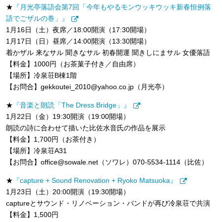
★
『月光亭落語会第7回「今年もやるモンウッキウッキ新春恒例落
語でごザルの巻」』
1月16日（土）夜席／18:00開演（17:30開場）
1月17日（日）昼席／14:00開演（13:30開場）
着かザル 来なサル 聞きなサル 初春開運 聞きしにまサル 女優落語
【料金】1000円（お茶菓子付き／自由席）
【場所】冷泉荘B棟1階
【お問合】gekkoutei_2010@yahoo.co.jp（月光亭）
★
『音楽と朗読「The Dress Bridge」』
1月22日（金）19:30開演（19:00開場）
朗読の詩に合わせて描いた比佐水音氏の作品を展示
【料金】1,700円（お茶付き）
【場所】冷泉荘A31
【お問合】office@sowale.net（ソワレ）070-5534-1114（比佐）
★
『capture + Sound Renovation + Ryoko Matsuoka』
1月23日（土）20:00開演（19:30開場）
captureとサウンド・リノベーション・バンドが再び冷泉荘で共演
【料金】1,500円