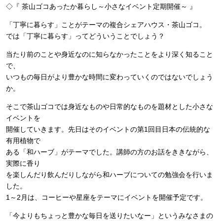
◇『 茶山ゴコあったか暮らし～小さなイベント定期開催～ 』
「丁寧に暮らす」ことがテーマの複合シェアハウス・茶山ゴコ。
では「丁寧に暮らす」ってどういうことでしょう？
当たり前のことや身近なのに知らなかったことをより深く知ること
で、
いつもの毎日がより豊かな時間に変わっていくのではないでしょう
か。
そこで茶山ゴコでは身近なものや日常的なものを題材とした小さな
イベントを
開催していきます。先日はそのイベントの第1回目日本の伝統的な
有用植物で
ある「和ハーブ」がテーマでした。講師の方のお話をききながら、
実際に香り
を楽しんだり飲んだりしながら和ハーブについての勉強会を行いま
した。
1～2月は、コーヒーや星座をテーマにイベントを開催予定です。
「今よりもちょっと豊かな毎日を送りたいなー」というみなさまの