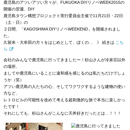
鹿児島のアツいアツい方々が、FUKUOKA DIYリノベWEEK2015の
開催の翌週、DIY
鹿児島タウン構想プロジェクト実行委員会主催で11月21日・22日
（土・日）の
２日間、「KAGOSHIMA DIYリノベWEEKEND」を開催されまし
た。
久留米・大牟田の方々をはじめとして、ぼくの… 》 続きは
こち
ら
会社のみんなで鹿児島に行ってきましたー！杉山さんが冷泉荘以外
の場所、
ましてや鹿児島にいることに違和感を感じるのは私たちだけでしょ
うか（笑）
アツい鹿児島の人たちの心、そしてワクワクするような建物の使い
方など、
レトロビルの可能性を改めて考える超刺激的な旅で本当に楽しかっ
たです！
それにしても、杉山さんがこんなに天丼好きだったとは…！！！