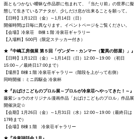
面ともつかない曖昧な作品群に包まれて、『当たり前』の世界に擬
態して生きているアナタが、少しだけ息が出来ることを願って。
【日時】1月12日（金）～1月14日（日）
開催時間は日毎に異なります。イベントページをご覧ください。
【会場】冷泉荘 B棟１階 冷泉荘ギャラリー
【入場料】500円（限定ステッカー付き）
★『中嶋工房個展 第５回「ヴンダー・カンマー（驚異の部屋）」』
【日時】1月12日（金）～1月14日（日）12:00～19:00 （初日
15:00～／最終日17:00まで）
【場所】B棟１階 冷泉荘ギャラリー（階段を上がって右側）
同時開催：ミニ四駆会 冷泉杯
★『おばけこどものプロル展～プロルが冷泉荘へやってきた！～』
藤紫ショウのオリジナル漫画作品「おばけこどものプロル」作品展
開催決定☆
【会期】1月26日（金）～1月31日（水）12:00～19:00（最終日は
17時まで）
【会場】B棟１階 冷泉荘ギャラリー
★『冷泉詩話会 1月』