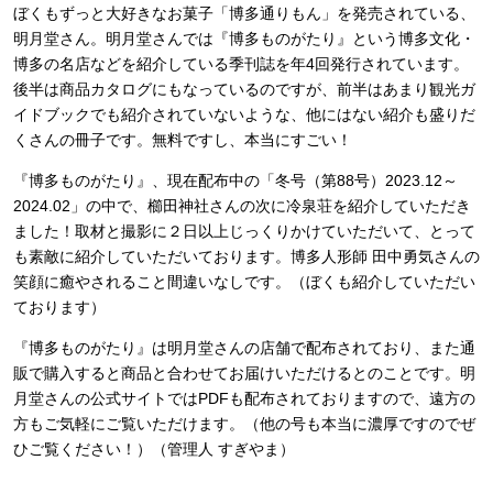
ぼくもずっと大好きなお菓子「博多通りもん」を発売されている、
明月堂さん。明月堂さんでは『博多ものがたり』という博多文化・
博多の名店などを紹介している季刊誌を年4回発行されています。
後半は商品カタログにもなっているのですが、前半はあまり観光ガ
イドブックでも紹介されていないような、他にはない紹介も盛りだ
くさんの冊子です。無料ですし、本当にすごい！
『博多ものがたり』、現在配布中の「冬号（第88号）2023.12～
2024.02」の中で、櫛田神社さんの次に冷泉荘を紹介していただき
ました！取材と撮影に２日以上じっくりかけていただいて、とって
も素敵に紹介していただいております。博多人形師 田中勇気さんの
笑顔に癒やされること間違いなしです。（ぼくも紹介していただい
ております）
『博多ものがたり』は明月堂さんの店舗で配布されており、また通
販で購入すると商品と合わせてお届けいただけるとのことです。明
月堂さんの公式サイトではPDFも配布されておりますので、遠方の
方もご気軽にご覧いただけます。（他の号も本当に濃厚ですのでぜ
ひご覧ください！）（管理人 すぎやま）