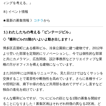
ィングを考える。』
８) イベント情報
★最新の募集情報 》
コチラ
から
１) わたしたちの考える「ビンテージビル」
◇『蝶和ビルの1階がいよいよ動き出します！』
博多区店屋町にある蝶和ビル。冷泉公園前に建つ建物です。2012年
より空いた部屋を定期的にリノベーションし、今では個性的な部屋
と共にカメラマン、広告関係、設計事務所などクリエイティブな業
種の方がオフィスを構える建物になっています。
また2020年には外観をリニューアル。見た目だけではなくサッシを
交換することで遮音性や断熱性を高めています。さらに各種サイン
や照明計画、廊下や扉の色など共用部を改めてデザインし直すなど
独自の進化を続けています。
そんな蝶和ビルですが、ついにビルの顔となる1階の募集を開始す
ることになりました！募集区画はそれぞれ特徴の異なる2区画。ど