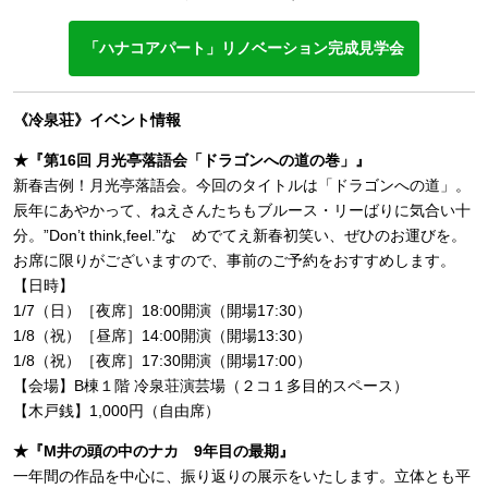
「ハナコアパート」リノベーション完成見学会
《冷泉荘》イベント情報
★『第16回 月光亭落語会「ドラゴンへの道の巻」』
新春吉例！月光亭落語会。今回のタイトルは「ドラゴンへの道」。
辰年にあやかって、ねえさんたちもブルース・リーばりに気合い十
分。”Don’t think,feel.”な めでてえ新春初笑い、ぜひのお運びを。
お席に限りがございますので、事前のご予約をおすすめします。
【日時】
1/7（日）［夜席］18:00開演（開場17:30）
1/8（祝）［昼席］14:00開演（開場13:30）
1/8（祝）［夜席］17:30開演（開場17:00）
【会場】B棟１階 冷泉荘演芸場（２コ１多目的スペース）
【木戸銭】1,000円（自由席）
★『M井の頭の中のナカ 9年目の最期』
一年間の作品を中心に、振り返りの展示をいたします。立体とも平