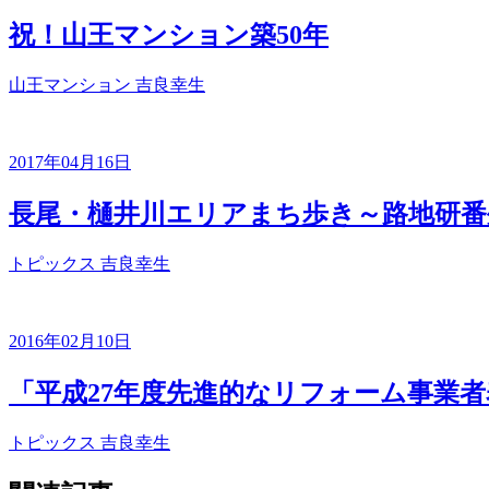
祝！山王マンション築50年
山王マンション
吉良幸生
2017年04月16日
長尾・樋井川エリアまち歩き～路地研番
トピックス
吉良幸生
2016年02月10日
「平成27年度先進的なリフォーム事業
トピックス
吉良幸生