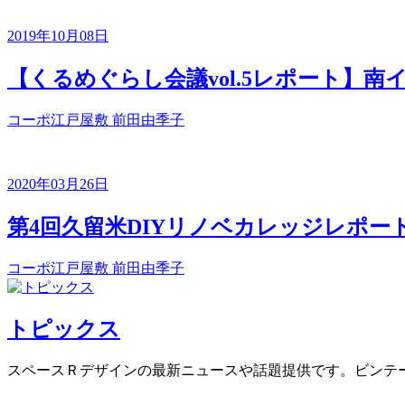
2019年10月08日
【くるめぐらし会議vol.5レポート】
コーポ江戸屋敷
前田由季子
2020年03月26日
第4回久留米DIYリノベカレッジレポー
コーポ江戸屋敷
前田由季子
トピックス
スペースＲデザインの最新ニュースや話題提供です。ビンテ