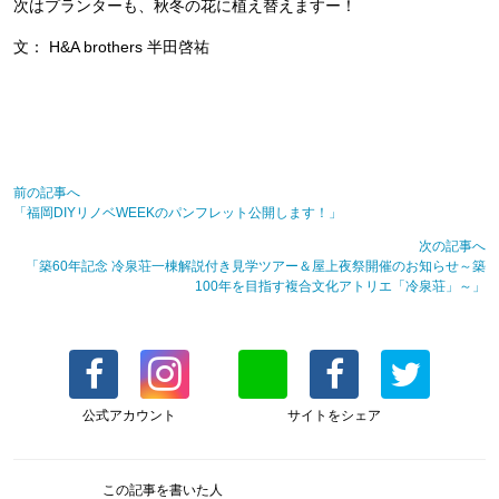
次はプランターも、秋冬の花に植え替えますー！
文： H&A brothers 半田啓祐
前の記事へ
「福岡DIYリノベWEEKのパンフレット公開します！」
次の記事へ
「築60年記念 冷泉荘一棟解説付き見学ツアー＆屋上夜祭開催のお知らせ～築
100年を目指す複合文化アトリエ「冷泉荘」～」
公式アカウント
サイトをシェア
この記事を書いた人