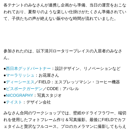
各テナントのみなさんが連携し企画から準備、当日の運営をおこな
われており、夏祭りのような楽しい仕掛けがたくさん準備されてい
て、子供たちの声が絶えない賑やかな時間が流れていました。
参加されたのは、以下清川ロータリープレイスの入居者のみなさ
ん。
●
西日本グッドパートナー
：設計デザイン、リノベーションなど
●
マーラリッシュ
：お花屋さん
●
ディーシーエス
／FIELD：エスプレッソマシン・コーヒー機器
●
ビスポークガーデン
／CODE：アパレル
●
NICOGRAPHY
：写真スタジオ
●
テイスト
：デザイン会社
みなさん合同のワークショップでは、壁紙やドライフラワー、端切
れを使用したフォトフレーム作り＆写真撮影。最後にFIELDでカフ
ェタイムと贅沢なフルコース。プロのカメラマンに撮影してもらえ