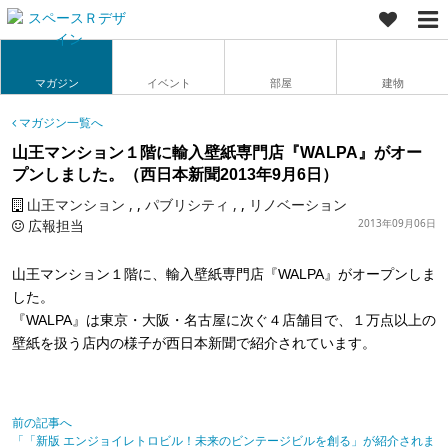
マガジン
イベント
部屋
建物
マガジン一覧へ
山王マンション１階に輸入壁紙専門店『WALPA』がオー
プンしました。（西日本新聞2013年9月6日）
山王マンション
,
パブリシティ
,
リノベーション
広報担当
2013年09月06日
山王マンション１階に、輸入壁紙専門店『WALPA』がオープンしま
した。
『WALPA』は東京・大阪・名古屋に次ぐ４店舗目で、１万点以上の
壁紙を扱う店内の様子が西日本新聞で紹介されています。
前の記事へ
「「新版 エンジョイレトロビル！未来のビンテージビルを創る」が紹介されま