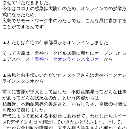
させていただきました。
今年はコロナの感染拡大防止のため、オンラインでの授業形
式になったため、
広島でリモートワーク中のわたしでも、こんな風に参加する
ことができるんです！
▲わたしは自宅の仕事部屋からオンラインしました
そして吉原は、天神パークビル10階に新たにオープンしたシ
ェアスペース「
天神パークオンラインスタジオ
」から
▲吉原とお手伝いいただいたスタッフさんは天神パークオン
ラインスタジオから
前半に吉原が導入として話した、不動産業界ってどんな仕事
があってどんな状況なのか、という内容からは
私自身、不動産業界の奥深さと、おもしろさ、今後の可能性
を改めて感じました。
時代によって変化する不動産にあわせて、わたしたちスペー
スRデザインも日々精進していきたいと思います。そして、
これから全14回の講義が、未来を担う学生さんの何かしらの