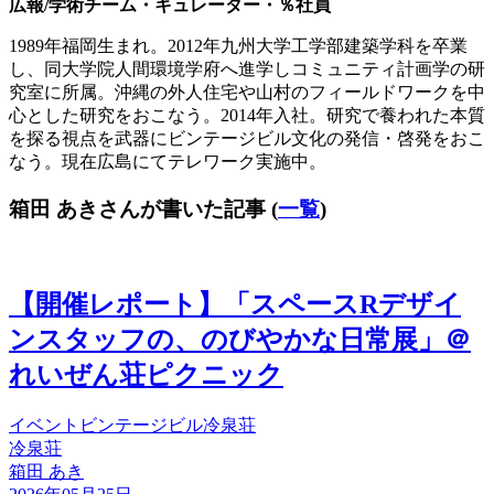
広報/学術チーム・キュレーター・％社員
1989年福岡生まれ。2012年九州大学工学部建築学科を卒業
し、同大学院人間環境学府へ進学しコミュニティ計画学の研
究室に所属。沖縄の外人住宅や山村のフィールドワークを中
心とした研究をおこなう。2014年入社。研究で養われた本質
を探る視点を武器にビンテージビル文化の発信・啓発をおこ
なう。現在広島にてテレワーク実施中。
箱田 あきさんが書いた記事
(
一覧
)
【開催レポート】「スペースRデザイ
ンスタッフの、のびやかな日常展」＠
れいぜん荘ピクニック
イベント
ビンテージビル
冷泉荘
冷泉荘
箱田 あき