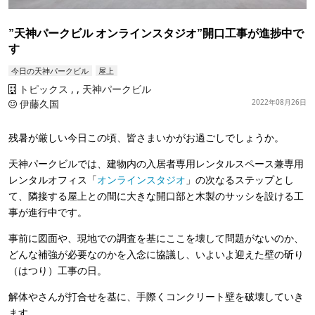
”天神パークビル オンラインスタジオ”開口工事が進捗中で
す
今日の天神パークビル
屋上
トピックス
,
天神パークビル
伊藤久国
2022年08月26日
残暑が厳しい今日この頃、皆さまいかがお過ごしでしょうか。
天神パークビルでは、建物内の入居者専用レンタルスペース兼専用
レンタルオフィス「
オンラインスタジオ
」の次なるステップとし
て、隣接する屋上との間に大きな開口部と木製のサッシを設ける工
事が進行中です。
事前に図面や、現地での調査を基にここを壊して問題がないのか、
どんな補強が必要なのかを入念に協議し、いよいよ迎えた壁の斫り
（はつり）工事の日。
解体やさんが打合せを基に、手際くコンクリート壁を破壊していき
ます。