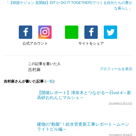
「【韓国テジョン 見聞録】DIT (= DO IT TOGETHER)でつくる自分たちの豊か
な暮らし」
公式アカウント
サイトをシェア
この記事を書いた人
プロフィールを表示
吉村麻
吉村麻さんが書いた記事
(
一覧
)
【開催レポート】津奈木とつながる一日vol.4～新
高砂おれんじマルシェ～
2026年02月22日
建物の”動脈”！給水管更新工事レポート～ムーン
ライトビル編～
2026年02月09日