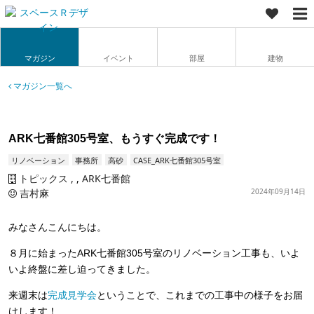
マガジン
イベント
部屋
建物
マガジン一覧へ
ARK七番館305号室、もうすぐ完成です！
リノベーション
事務所
高砂
CASE_ARK七番館305号室
トピックス
,
ARK七番館
吉村麻
2024年09月14日
みなさんこんにちは。
８月に始まったARK七番館305号室のリノベーション工事も、いよ
いよ終盤に差し迫ってきました。
来週末は
完成見学会
ということで、これまでの工事中の様子をお届
けします！