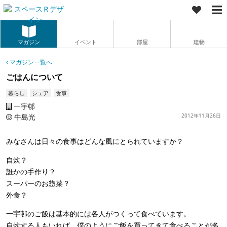
マガジン
イベント
部屋
建物
マガジン一覧へ
ごはんについて
暮らし
シェア
食事
一宇邨
牛島光
2012年11月26日
みなさんは日々の食事はどんな風にとられていますか？
自炊？
誰かの手作り？
スーパーのお惣菜？
外食？
一宇邨のご飯は基本的には各人がつくって食べています。
自炊する人もいれば、僕のようにご飯を買ってきて食べることが多