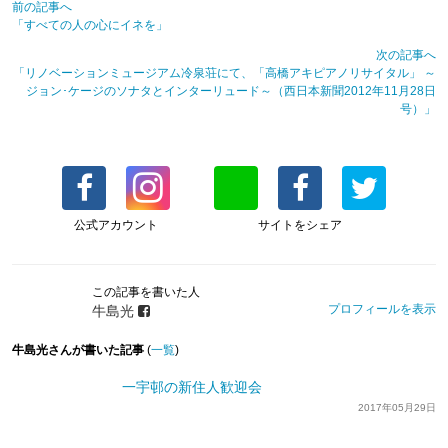
前の記事へ
「すべての人の心にイネを」
次の記事へ
「リノベーションミュージアム冷泉荘にて、「高橋アキピアノリサイタル」 ～
ジョン･ケージのソナタとインターリュード～（西日本新聞2012年11月28日
号）」
公式アカウント
サイトをシェア
この記事を書いた人
プロフィールを表示
牛島光
牛島光さんが書いた記事
(
一覧
)
一宇邨の新住人歓迎会
2017年05月29日