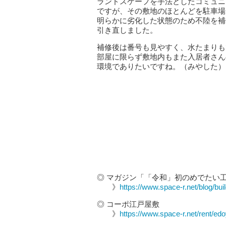
ランドスケープを手法としたコミュニ
ですが、その敷地のほとんどを駐車場
明らかに劣化した状態のため不陸を補
引き直しました。
補修後は番号も見やすく、水たまりも
部屋に限らず敷地内もまた入居者さん
環境でありたいですね。（みやした）
◎ マガジン「「令和」初のめでたい
》
https://www.space-r.net/blog/bu
◎ コーポ江戸屋敷
》
https://www.space-r.net/rent/edo