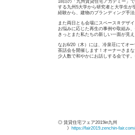
18日の「九州賃貸住宅アカデミー」
する九州5大学から研究者と大学生が
経験から、建物のブランディング手法
また両日とも会場にスペースＲデザイ
お悩みに応じた再生の事例や取組み、
きっとまた私たちの新しい一面が見え
なお6/20（木）には、冷泉荘にてオ
茶話会を開催します！オーナーさまな
少人数で和やかにお話しする会です。
◎ 賃貸住宅フェア2019in九州
》
https://fair2019.zenchin-fair.co