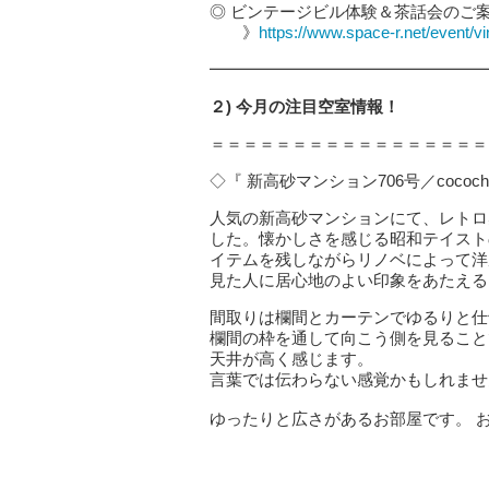
◎ ビンテージビル体験＆茶話会のご
》
https://www.space-r.net/event/v
━━━━━━━━━━━━━━━━━
２) 今月の注目空室情報！
＝＝＝＝＝＝＝＝＝＝＝＝＝＝＝＝＝
◇『 新高砂マンション706号／cocochi
人気の新高砂マンションにて、レトロ
した。懐かしさを感じる昭和テイスト
イテムを残しながらリノベによって洋
見た人に居心地のよい印象をあたえる
間取りは欄間とカーテンでゆるりと仕切
欄間の枠を通して向こう側を見ること
天井が高く感じます。
言葉では伝わらない感覚かもしれませ
ゆったりと広さがあるお部屋です。 