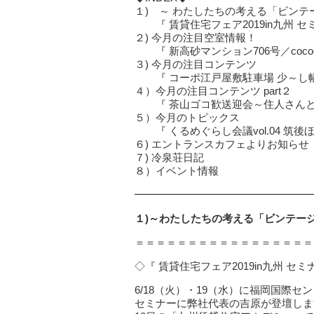
１) ～ わたしたちの考える「ビンテ
『 賃貸住宅フェア2019in九州 
２) 今月の注目空室情報！
『 新高砂マンション706号／cococ
３) 今月の注目コンテンツ
『 コーポ江戸屋敷駐車場 少～し幅
４）今月の注目コンテンツ part２
『 茶山ゴコ歓送迎会～住人さんとも
５）今月のトピックス
『 くるめぐらし会議vol.04 筑後
６) エントランスカフェよりお知らせ
７) 冷泉荘日記
８）イベント情報
━━━━━━━━━━━━━━━━━
１)～わたしたちの考える「ビンテー
＝＝＝＝＝＝＝＝＝＝＝＝＝＝＝＝＝
◇『 賃貸住宅フェア2019in九州 セ
6/18（火）・19（水）に福岡国際
セミナーに弊社代表の吉原が登壇しま