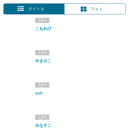
タイトル
フォト
入居中
こもれび
入居中
やまのこ
入居中
soil
入居中
みなそこ