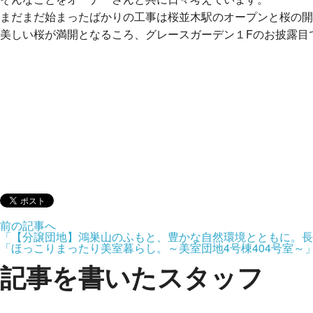
まだまだ始まったばかりの工事は桜並木駅のオープンと桜の開
美しい桜が満開となるころ、グレースガーデン１Fのお披露目
前の記事へ
「【分譲団地】鴻巣山のふもと、豊かな自然環境とともに。長丘
「ほっこりまったり美室暮らし。～美室団地4号棟404号室～
記事を書いたスタッフ