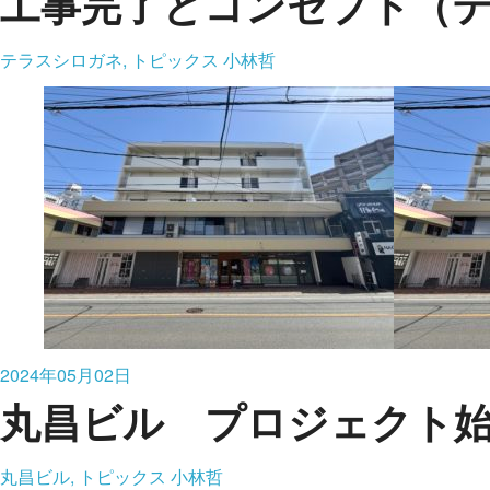
工事完了とコンセプト（
テラスシロガネ, トピックス
小林哲
2024年05月02日
丸昌ビル プロジェクト
丸昌ビル, トピックス
小林哲