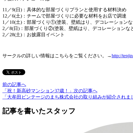
11／9(日)：具体的な部屋づくりプランと使用する材料決め
12／6(土)：チームで部屋づくりに必要な材料をお店で調達
1／10(土)：部屋づくり①(塗装、壁紙はり、デコレーションな
2／8(日)：部屋づくり②(塗装、壁紙はり、デコレーションなど
2／28(土)：お披露目イベント
サークルの詳しい情報はこちらをご覧ください。→
http://tenji
前の記事へ
「祝！新高砂マンション37歳！」
次の記事へ
「大牟田ビンテージのまち株式会社の取り組みが紹介されました。
記事を書いたスタッフ