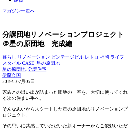
建物
マガジン一覧へ
分譲団地リノベーションプロジェクト
＠星の原団地 完成編
暮らし
リノベーション
ビンテージビル
レトロ
福岡
ライフ
スタイル
CASE_星の原団地
星の原団地
,
分譲住宅
伊藤久国
2019年07月05日
家族との思い出が詰まった団地の一室を、大切に使ってくれ
る次の住まい手へ。
そんな思いからスタートした星の原団地のリノベーションプ
ロジェクト。
その思いに共感していただいた新オーナーからご依頼いただ