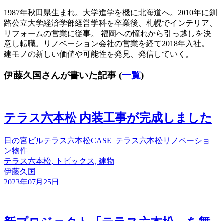
1987年秋田県生まれ。大学進学を機に北海道へ。2010年に釧
路公立大学経済学部経営学科を卒業後、札幌でインテリア、
リフォームの営業に従事。 福岡への憧れから引っ越しを決
意し転職。リノベーション会社の営業を経て2018年入社。
建モノの新しい価値や可能性を発見、発信していく。
伊藤久国さんが書いた記事
(
一覧
)
テラス六本松 内装工事が完成しました
日の宮ビル
テラス六本松
CASE_テラス六本松
リノベーショ
ン
物件
テラス六本松, トピックス, 建物
伊藤久国
2023年07月25日