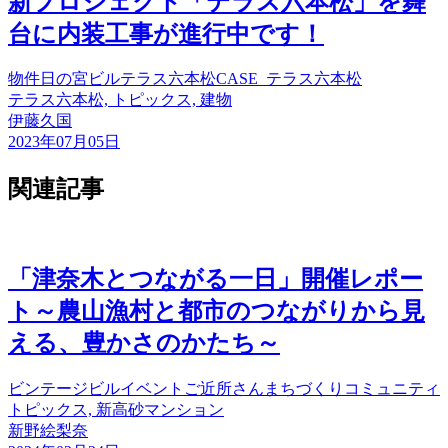
新プロジェクト「テラス六本松」を舞
台に内装工事が進行中です！
物件
日の宮ビル
テラス六本松
CASE_テラス六本松
テラス六本松, トピックス, 建物
伊藤久国
2023年07月05日
関連記事
「津奈木とつながる一日」開催レポー
ト～農山漁村と都市のつながりから見
える、豊かさのかたち～
ビンテージビル
イベント
ご近所さん
まちづくり
コミュニティ
トピックス, 新高砂マンション
新野絵梨奈