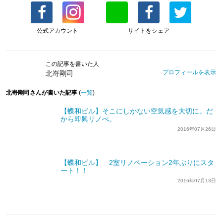
公式アカウント
サイトをシェア
この記事を書いた人
プロフィールを表示
北嵜剛司
北嵜剛司さんが書いた記事
(
一覧
)
【蝶和ビル】そこにしかない空気感を大切に。だ
から即興リノべ。
2016年07月26日
【蝶和ビル】 2室リノベーション2年ぶりにスタ
ート！！
2016年07月13日