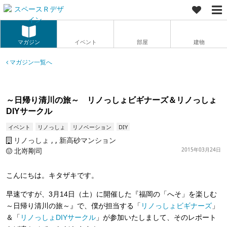
マガジン
イベント
部屋
建物
マガジン一覧へ
～日帰り清川の旅～ リノっしょビギナーズ＆リノっしょ
DIYサークル
イベント
リノっしょ
リノベーション
DIY
リノっしょ
,
新高砂マンション
北嵜剛司
2015年03月24日
こんにちは。キタザキです。
早速ですが、3月14日（土）に開催した『福岡の「へそ」を楽しむ
～日帰り清川の旅～』で、僕が担当する「
リノっしょビギナーズ
」
＆「
リノっしょDIYサークル
」が参加いたしまして、そのレポート