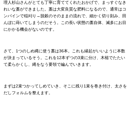
理人杉山さんがとても丁寧に育ててくれたおかげで、まっすぐなき
れいな藁ができました。藁は大変良質な肥料になるので、通常はコ
ンバインで稲刈り→脱穀のそのままの流れで、細かく切り刻み、田
んぼに蒔いてしまうのだそう。この長い状態の藁自体、滅多にお目
にかかる機会がないのです。
さて、1つのしめ縄に使う藁は36本。これも縁起がいいように本数
が決まっているそう。これを12本ずつの3束に分け、木槌でたたい
て柔らかくし、縄をなう要領で編んでいきます。
まずは2束つかってしめていき、そこに残り1束を巻き付け、太さを
だしフォルムを整えます。