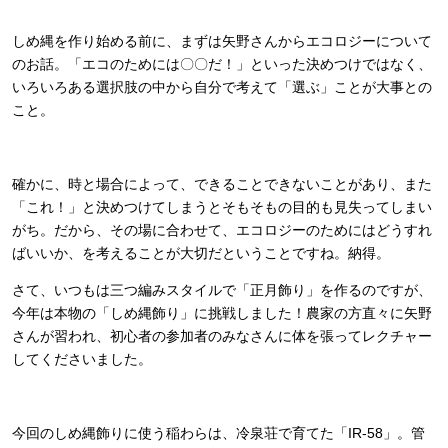
しめ縄を作り始める前に、まずは矢野さんからエコロジーについて
のお話。「エコのためには〇〇だ！」といった決めつけではなく、
いろいろある選択肢の中から自分で考えて「選ぶ」ことが大事との
こと。
確かに、時と場合によって、できることできないことがあり、また
「これ！」と決めつけてしまうとそもそもの目的も見失ってしまい
がち。だから、その場に合わせて、エコロジーのためにはどうすれ
ばいいか、を考えることが大切だということですね。納得。
さて、いつもは三つ編みスタイルで「正月飾り」を作るのですが、
今年は本物の「しめ縄飾り」に挑戦しました！農家の方直々に矢野
さんが習われ、初心者の参加者のみなさんに体を張ってレクチャー
してくださいました。
今回のしめ縄飾りに使う稲わらは、冷泉荘で育てた「IR-58」。管