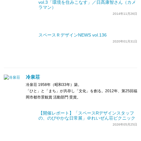
vol.3「環境を住みこなす」／日髙康智さん（カメ
ラマン）
2014年11月26日
スペースＲデザインNEWS vol.136
2020年01月31日
冷泉荘
冷泉荘 1958年（昭和33年）築。
「ひと」と「まち」が共存し「文化」を創る。2012年、第25回福
岡市都市景観賞 活動部門 受賞。
【開催レポート】「スペースRデザインスタッフ
の、のびやかな日常展」＠れいぜん荘ピクニック
2026年05月25日