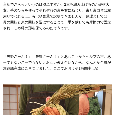
言葉でさらっというのは簡単ですが、2束を編み上げるのが結構大
変。手のひらを使ってそれぞれの束を右にねじり、束と束自体は左
周りでねじる…。もはや言葉で説明できませんが、原理としては、
藁の回転と束の回転を逆にすることで、手を放しても摩擦力で固定
され、しめ縄の形を保てるのだそうです。
「矢野さーん！」「矢野さーん！」とあちこちからヘルプの声。あ
ーでもないこーでもないとお互い教え合いながら、なんとか全員が
注連縄完成にこぎつけました。ここでおおよそ1時間半…笑