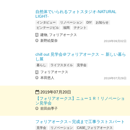
自然体でいられるフォトスタジオ-NATURAL
LIGHT-
インタビュー
リノベーション
DIY
お知らせ
ビンテージビル
福岡
テナント
建物, フォリアオークス
新野絵梨奈
2019年09月02日
chill out 見学会＠フォリアオークス ～ 新しい暮ら
し展
暮らし
ライフスタイル
見学会
フォリアオークス
本田悠人
2019年07月29日
2019年07月20日
【フォリアオークス】ニュー１Ｒ！リノベーショ
ン見学会
前田由季子
フォリアオークス～完成まで工事ラストスパート
見学会
リノベーション
CASE_フォリアオークス