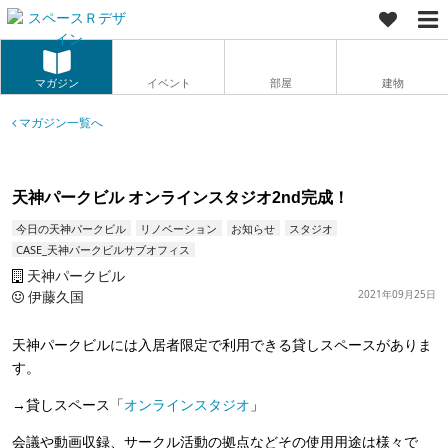
マガジン
イベント
部屋
建物
マガジン一覧へ
天神パークビル オンラインスタジオ2nd完成！
今日の天神パークビル
リノベーション
お知らせ
スタジオ
CASE_天神パークビルサブオフィス
天神パークビル
伊藤久国
2021年09月25日
天神パークビルには入居者限定で利用できる貸しスペースがありま
す。
→貸しスペース「
オンラインスタジオ
」
会議や動画収録、サークル活動の拠点などその使用用途は様々で