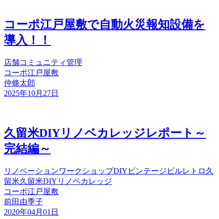
コーポ江戸屋敷で自動火災報知設備を
導入！！
店舗
コミュニティ
管理
コーポ江戸屋敷
仲條太郎
2025年10月27日
久留米DIYリノベカレッジレポート～
完結編～
リノベーション
ワークショップ
DIY
ビンテージビル
レトロ
久
留米
久留米DIYリノベカレッジ
コーポ江戸屋敷
前田由季子
2020年04月01日