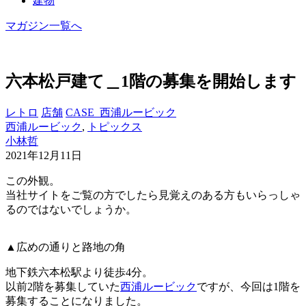
建物
マガジン一覧へ
六本松戸建て＿1階の募集を開始します
レトロ
店舗
CASE_西浦ルービック
西浦ルービック
,
トピックス
小林哲
2021年12月11日
この外観。
当社サイトをご覧の方でしたら見覚えのある方もいらっしゃ
るのではないでしょうか。
▲広めの通りと路地の角
地下鉄六本松駅より徒歩4分。
以前2階を募集していた
西浦ルービック
ですが、今回は1階を
募集することになりました。