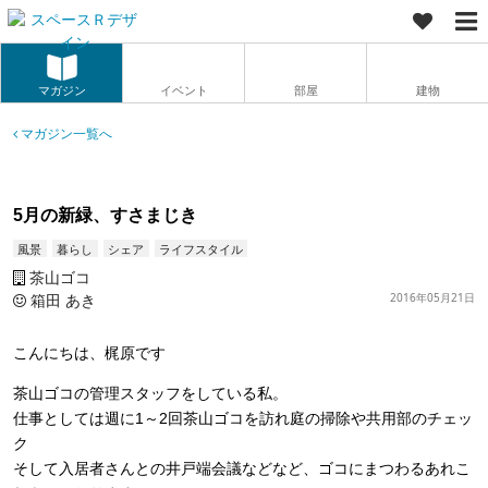
マガジン
イベント
部屋
建物
マガジン一覧へ
5月の新緑、すさまじき
風景
暮らし
シェア
ライフスタイル
茶山ゴコ
箱田 あき
2016年05月21日
こんにちは、梶原です
茶山ゴコの管理スタッフをしている私。
仕事としては週に1～2回茶山ゴコを訪れ庭の掃除や共用部のチェッ
ク
そして入居者さんとの井戸端会議などなど、ゴコにまつわるあれこ