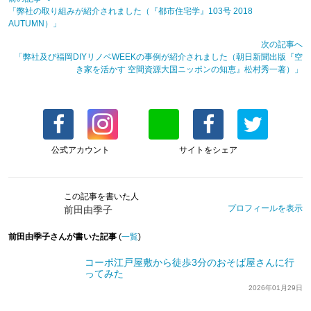
「弊社の取り組みが紹介されました（『都市住宅学』103号 2018
AUTUMN）」
次の記事へ
「弊社及び福岡DIYリノベWEEKの事例が紹介されました（朝日新聞出版『空
き家を活かす 空間資源大国ニッポンの知恵』松村秀一著）」
公式アカウント
サイトをシェア
この記事を書いた人
プロフィールを表示
前田由季子
前田由季子さんが書いた記事
(
一覧
)
コーポ江戸屋敷から徒歩3分のおそば屋さんに行
ってみた
2026年01月29日