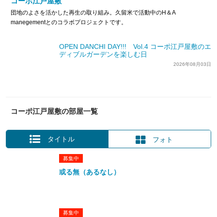
コーポ江戸屋敷
団地のよさを活かした再生の取り組み。久留米で活動中のH＆A
manegementとのコラボプロジェクトです。
OPEN DANCHI DAY!!! Vol.4 コーポ江戸屋敷のエ
ディブルガーデンを楽しむ日
2026年08月03日
コーポ江戸屋敷の部屋一覧
タイトル
フォト
募集中
或る無（あるなし）
募集中