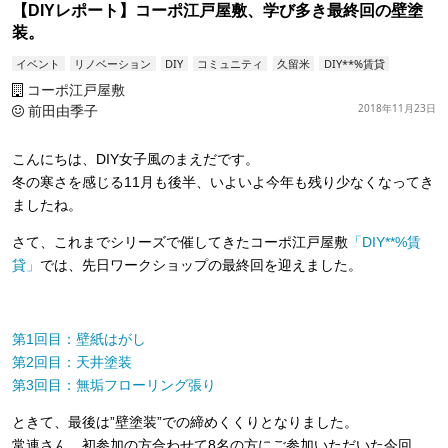
【DIYレポート】コーポ江戸屋敷、学び多き最終回の壁塗
装。
イベント
リノベーション
DIY
コミュニティ
久留米
DIY**%賃貸
コーポ江戸屋敷
前田由季子
2018年11月23日
こんにちは、DIY女子風のまえだです。
冬の寒さを感じる11月も後半、いよいよ今年も残り少なくなってき
ましたね。
さて、これまでシリーズで催してきたコーポ江戸屋敷
「DIY**%賃
貸」
では、先日ワークショップの最終回を迎えました。
第1回目：壁紙はがし
第2回目：天井塗装
第3回目：無垢フローリング張り
ときて、最後は”壁塗装”での締めくくりとなりました。
常連さん、初参加の方合わせて8名の方にご参加いただいた今回