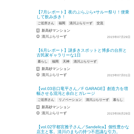
【7月レポート】夜のぶらぶら×サルー祭り！便乗
して飲み歩き！
ご近所さん
福岡
清川ぶらりーず
交流
新高砂マンション
清川ぶらりーず
2015年07月29日
【6月レポート】謎多きスポットと博多の台所と
古民家ギャラリーな1日
暮らし
福岡
天神
清川ぶらりーず
新高砂マンション
清川ぶらりーず
2015年07月01日
【vol.03谷口竜平さん／F GARAGE】創造力を増
幅させる混沌と余白とガレージ
ご近所さん
リノベーション
清川ぶらりーず
暮らし
新高砂マンション
清川ぶらりーず
2015年06月29日
【vol.02宇都宮雅子さん／Sandelica】個性豊かな
店主と客。清川のまちの持つ不思議な引力。