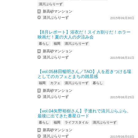
清川ぶらりーず
新高砂マンション
清川ぶらりーず
2015年09月30日
【8月レポート】浴衣だ！スイカ割りだ！ホラー
映画だ！夏の大人の夕涼み会
暮らし
福岡
清川ぶらりーず
新高砂マンション
清川ぶらりーず
2015年08月31日
【vol.05林田暢明さん／TAO】人を惹きつける場
としてのカフェとまちの雑居感
福岡
カフェ
清川ぶらりーず
暮らし
新高砂マンション
清川ぶらりーず
2015年08月25日
【vol.04矢野裕樹さん】子連れで清川ぶらぶら、
最後に出てきた番星ロード
暮らし
福岡
ライフスタイル
清川ぶらりーず
新高砂マンション
清川ぶらりーず
2015年08月03日