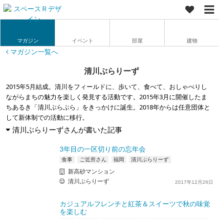
マガジン
イベント
部屋
建物
マガジン一覧へ
清川ぶらりーず
2015年5月結成。清川をフィールドに、歩いて、食べて、おしゃべりし
ながらまちの魅力を楽しく発見する活動です。2015年3月に開催したま
ちあるき「清川ぶらぶら」をきっかけに誕生。2018年からは任意団体と
して新体制での活動に移行。
清川ぶらりーずさんが書いた記事
3年目の一区切り前の忘年会
食事
ご近所さん
福岡
清川ぶらりーず
新高砂マンション
清川ぶらりーず
2017年12月26日
カジュアルフレンチと紅茶＆スイーツで秋の味覚
を楽しむ