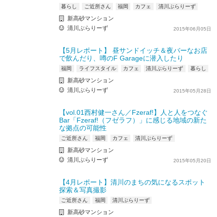
暮らし
ご近所さん
福岡
カフェ
清川ぶらりーず
新高砂マンション
清川ぶらりーず
2015年06月05日
【5月レポート】 昼サンドイッチ＆夜バーなお店
で飲んだり、噂のF Garageに潜入したり
福岡
ライフスタイル
カフェ
清川ぶらりーず
暮らし
新高砂マンション
清川ぶらりーず
2015年05月28日
【vol.01西村健一さん／Fzeraf!】人と人をつなぐ
Bar「Fzeraf!（フゼラフ）」に感じる地域の新た
な拠点の可能性
ご近所さん
福岡
カフェ
清川ぶらりーず
新高砂マンション
清川ぶらりーず
2015年05月20日
【4月レポート】清川のまちの気になるスポット
探索＆写真撮影
ご近所さん
福岡
清川ぶらりーず
新高砂マンション