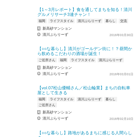
【1～3月レポート】食を通してまちを知る！清川
グルメリサーチ3連チャン！
福岡
ライフスタイル
清川ぶらりーず
暮らし
交流
新高砂マンション
清川ぶらりーず
2016年03月30日
【○○な暮らし】清川がゴールデン街に！？昼間か
ら飲めるこだわりの酒場が誕生！
ご近所さん
福岡
ライフスタイル
清川ぶらりーず
新高砂マンション
清川ぶらりーず
2016年03月01日
【vol.07松山優輔さん／松山輪業】まちの自転車
屋として生きる
福岡
ライフスタイル
清川ぶらりーず
暮らし
ご近所さん
新高砂マンション
清川ぶらりーず
2016年02月10日
【○○な暮らし】路地があるまちに感じる人間らし