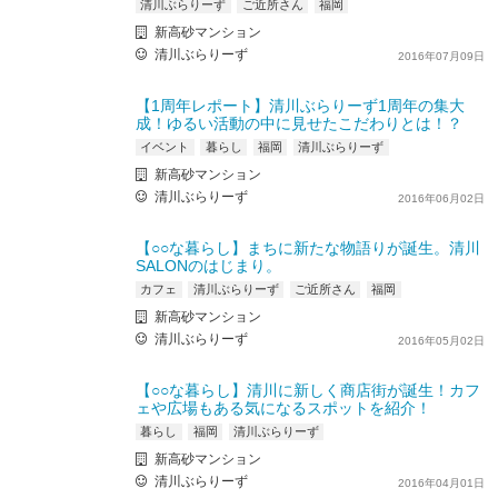
清川ぶらりーず
ご近所さん
福岡
新高砂マンション
清川ぶらりーず
2016年07月09日
【1周年レポート】清川ぶらりーず1周年の集大
成！ゆるい活動の中に見せたこだわりとは！？
イベント
暮らし
福岡
清川ぶらりーず
新高砂マンション
清川ぶらりーず
2016年06月02日
【○○な暮らし】まちに新たな物語りが誕生。清川
SALONのはじまり。
カフェ
清川ぶらりーず
ご近所さん
福岡
新高砂マンション
清川ぶらりーず
2016年05月02日
【○○な暮らし】清川に新しく商店街が誕生！カフ
ェや広場もある気になるスポットを紹介！
暮らし
福岡
清川ぶらりーず
新高砂マンション
清川ぶらりーず
2016年04月01日