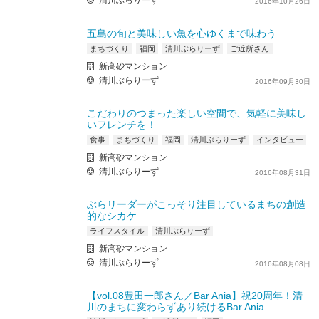
清川ぶらりーず
2016年10月26日
五島の旬と美味しい魚を心ゆくまで味わう
まちづくり
福岡
清川ぶらりーず
ご近所さん
新高砂マンション
清川ぶらりーず
2016年09月30日
こだわりのつまった楽しい空間で、気軽に美味し
いフレンチを！
食事
まちづくり
福岡
清川ぶらりーず
インタビュー
新高砂マンション
清川ぶらりーず
2016年08月31日
ぶらリーダーがこっそり注目しているまちの創造
的なシカケ
ライフスタイル
清川ぶらりーず
新高砂マンション
清川ぶらりーず
2016年08月08日
【vol.08豊田一郎さん／Bar Ania】祝20周年！清
川のまちに変わらずあり続けるBar Ania