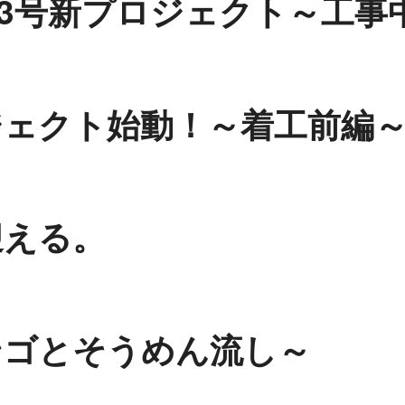
03号新プロジェクト～工事
ジェクト始動！～着工前編
迎える。
ンゴとそうめん流し～