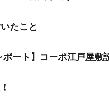
付いたこと
.6レポート】コーポ江戸屋
進！